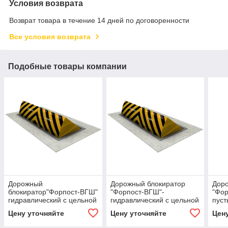
Условия возврата
Возврат товара в течение 14 дней по договоренности
Все условия возврата
Подобные товары компании
Дорожный
Дорожный блокиратор
Дор
блокиратор"Форпост-ВГШ"
"Форпост-ВГШ"-
"Фор
гидравлический с цельной
гидравлический с цельной
пуст
защитной шторкой.
защитной шторкой.
што
Цену уточняйте
Цену уточняйте
Цен
толщина "боевой" крышки
толщина "боевой" крышки
"бое
18мм.категория К-12+(ст)
16мм. категория К-12+
кате