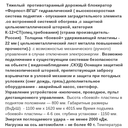
Тяжелый противотаранный дорожный блокиратор
«Форпост-ВГШ" гидравлический ( высокоскоростная
система поднятия - опускания заградительного злемента
.со встроенной системой обогрева ,с защитной
цельнометаллической шторкой, категория
К-12+СТ(спец.требования) (страна производитель-
Россия)
.
Толщина «боевой» удерживающей пластины -
22 мм ( цельнометаллический лист металла повышенной
прочности).)
.с возможностью механического (ручного)
управления в случае отключения электроэнергии .
Возможно
подключение к существующим системам безопасности
на обьекте ( видеонаблюдение ,СКУД)
Оснащен защитной
телескопической шторкой, препятствующая забросу
взрывчатки в узловой механизм и защита при погодных
условиях (снег дождь, грязь).дополнительное
оборудование - аварийный насос, светофор.
Управление устройством -кнопочное, проводное, пульт
дистанционного управления.
Высота «боевой» пластины в
поднятом положении ― 800 мм. Габаритные размеры
(ВхДхШ) - 1100 мм х 1620 мм х 4015.мм Время подъема
«боевой» пластины – 4-6 сек. глубина установки - 1150 мм.
Энергия поглощаемого удара – не менее 2000 кДж.
Нагрузка на ось автомобиля – не более 40 т.
Температура