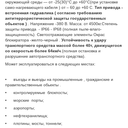
окружающей среды ― от -25(30)°С до +60°С(при установке
само-нагревающего кабеля ) от – 60 до +60 С.
Тип привода -
встроенная гидравлика ( согласно требованию
антитеррористической защиты государственных
обьектов )
.. Напряжение -380 В. Масса: от 4500кг.Степень
защиты привода - IP66 - IP68 (полная пыле-влаго-
защищенность). Светоотражающие элементы Окрас
блокиратора -желто-черный .
Устойчивость к удару
транспортного средства массой более 40т, движущегося
со скоростью более 64км/ч
.(полная остановка и
разрушение автотранспортного средства).
Может эксплуатироваться в следующих местах:
• въезды и выезды на промышленные , гражданские и
правительственные обьекты .
• контролируемые блокпосты;
• морские порты;
• аэропорты;
• нефтехранилища;
• плотины, мосты, тоннели;