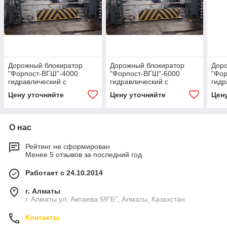
Дорожный блокиратор
Дорожный блокиратор
Дор
"Форпост-ВГШ"-4000
"Форпост-ВГШ"-6000
"Фор
гидравлический с
гидравлический с
гидр
защитной шторкой.
защитной шторкой.
защи
Цену уточняйте
Цену уточняйте
Цен
толщина "боевой" крышки
толщина "боевой" крышки
толщ
14мм. категория К-12 (РФ)
18 мм. категория К-12+
14 м
(РФ).
О нас
Рейтинг не сформирован
Менее 5 отзывов за последний год
Работает с 24.10.2014
г. Алматы
г. Алматы ул. Акпаева 59"Б", Алматы, Казахстан
Контакты