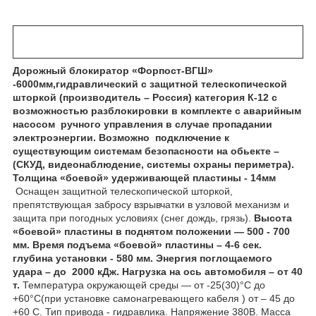
Дорожный блокиратор «Форпост-ВГШ»
-6000мм,гидравлический с защитной телескопической
шторкой (производитель – Россия) категория К-12 с
возможностью разблокировки в комплекте с аварийным
насосом ручного управления в случае пропадании
электроэнергии. Возможно подключение к
существующим системам безопасности на обьекте –
(СКУД, видеонаблюдение, системы охраны периметра).
Толщина «боевой» удерживающей пластины - 14мм
Оснащен защитной телескопической шторкой,
препятствующая забросу взрывчатки в узловой механизм и
защита при погодных условиях (снег дождь, грязь).
Высота
«боевой» пластины в поднятом положении ― 500 - 700
мм. Время подъема «боевой» пластины – 4-6 сек.
глубина установки - 580 мм.
Энергия поглощаемого
удара – до 2000 кДж. Нагрузка на ось автомобиля – от 40
т.
Температура окружающей среды ― от -25(30)°С до
+60°С(при установке самонагревающего кабеля ) от – 45 до
+60 С. Тип привода - гидравлика. Напряжение 380В. Масса