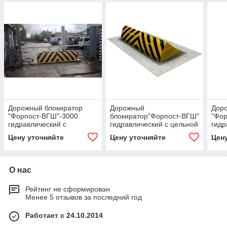
Дорожный блокиратор
Дорожный
Дор
"Форпост-ВГШ"-3000
блокиратор"Форпост-ВГШ"
"Фо
гидравлический с
гидравлический с цельной
гидр
защитной шторкой .
защитной шторкой.
защи
Цену уточняйте
Цену уточняйте
Цен
толщина "боевой" крышки
толщина "боевой" крышки
толщ
20мм категория К-12+
18мм.категория К-12+(ст)
22 м
(РФ)
РФ
(ст)
О нас
Рейтинг не сформирован
Менее 5 отзывов за последний год
Работает с 24.10.2014