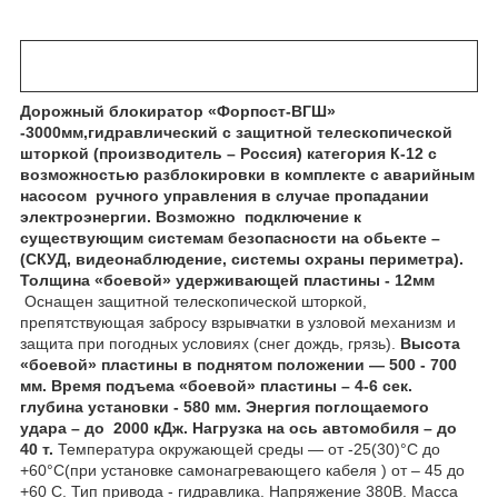
Дорожный блокиратор «Форпост-ВГШ»
-3000мм,гидравлический с защитной телескопической
шторкой (производитель – Россия) категория К-12 с
возможностью разблокировки в комплекте с аварийным
насосом ручного управления в случае пропадании
электроэнергии. Возможно подключение к
существующим системам безопасности на обьекте –
(СКУД, видеонаблюдение, системы охраны периметра).
Толщина «боевой» удерживающей пластины - 12мм
Оснащен защитной телескопической шторкой,
препятствующая забросу взрывчатки в узловой механизм и
защита при погодных условиях (снег дождь, грязь).
Высота
«боевой» пластины в поднятом положении ― 500 - 700
мм. Время подъема «боевой» пластины – 4-6 сек.
глубина установки - 580 мм.
Энергия поглощаемого
удара – до 2000 кДж. Нагрузка на ось автомобиля – до
40 т.
Температура окружающей среды ― от -25(30)°С до
+60°С(при установке самонагревающего кабеля ) от – 45 до
+60 С. Тип привода - гидравлика. Напряжение 380В. Масса