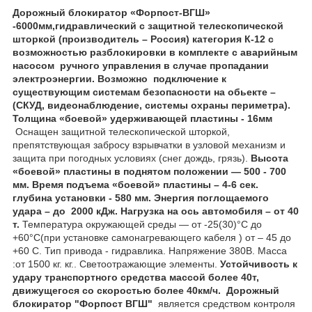
Дорожный блокиратор «Форпост-ВГШ»
-6000мм,гидравлический с защитной телескопической
шторкой (производитель – Россия) категория К-12 с
возможностью разблокировки в комплекте с аварийным
насосом ручного управления в случае пропадании
электроэнергии. Возможно подключение к
существующим системам безопасности на обьекте –
(СКУД, видеонаблюдение, системы охраны периметра).
Толщина «боевой» удерживающей пластины - 16мм
Оснащен защитной телескопической шторкой,
препятствующая забросу взрывчатки в узловой механизм и
защита при погодных условиях (снег дождь, грязь).
Высота
«боевой» пластины в поднятом положении ― 500 - 700
мм. Время подъема «боевой» пластины – 4-6 сек.
глубина установки - 580 мм.
Энергия поглощаемого
удара – до 2000 кДж. Нагрузка на ось автомобиля – от 40
т.
Температура окружающей среды ― от -25(30)°С до
+60°С(при установке самонагревающего кабеля ) от – 45 до
+60 С. Тип привода - гидравлика. Напряжение 380В. Масса
:от 1500 кг. кг.. Светоотражающие элементы.
Устойчивость к
удару транспортного средства массой более 40т,
движущегося со скоростью более 40км/ч.
Дорожный
блокиратор "Форпост ВГШ"
является средством контроля