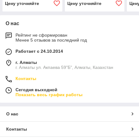
защитной шторкой.
защитной шторкой.
защи
Цену уточняйте
Цену уточняйте
Цен
толщина "боевой" крышки
толщина "боевой" крышки
толщ
18 мм. категория К-12+
18мм.категория К-12+(ст)
20мм
(РФ).
РФ
(РФ)
О нас
Рейтинг не сформирован
Менее 5 отзывов за последний год
Работает с 24.10.2014
г. Алматы
г. Алматы ул. Акпаева 59"Б", Алматы, Казахстан
Контакты
Сегодня выходной
Показать весь график работы
О нас
Контакты