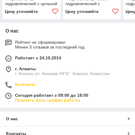
гидравлический с цельной
гидравлический с
гидр
защитной шторкой.
защитной шторкой.
защ
Цену уточняйте
Цену уточняйте
Цен
толщина "боевой" крышки
толщина "боевой" крышки
што
16мм. категория К-12+
14 мм. категория К-12
"бое
(ст). РФ
(РФ)
кате
О нас
Рейтинг не сформирован
Менее 5 отзывов за последний год
Работает с 24.10.2014
г. Алматы
г. Алматы ул. Акпаева 59"Б", Алматы, Казахстан
Контакты
Сегодня работает с 09:00 до 18:00
Показать весь график работы
О нас
Контакты