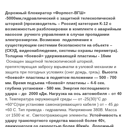
Дорожный блокиратор «Форпост-ВГШ»
-5000мм,гидравлический с защитной телескопической
шторкой (производитель – Россия) категория К-12 с
возможностью разблокировки в комплекте с аварийным
насосом ручного управления в случае пропадании
электроэнергии. Возможно подключение к
существующим системам безопасности на обьекте –
(СКУД, видеонаблюдение, системы охраны периметра).
Толщина «боевой» удерживающей пластины - 16мм
Оснащен защитной телескопической шторкой,
препятствующая забросу взрывчатки в узловой механизм и
защита при погодных условиях (снег дождь, грязь).
Высота
«боевой» пластины в поднятом положении ― 500 - 700
мм. Время подъема «боевой» пластины – 4-6 сек.
глубина установки - 580 мм.
Энергия поглощаемого
удара – до 2000 кДж. Нагрузка на ось автомобиля – от 40
т.
Температура окружающей среды ― от -25(30)°С до
+60°С(при установке самонагревающего кабеля ) от – 45 до
+60 С. Тип привода - гидравлика. Напряжение 380В. Масса
:от 1500 кг. кг.. Светоотражающие элементы.
Устойчивость к
удару транспортного средства массой более 40т,
движущегося со скоростью более 40км/ч.
Дорожный