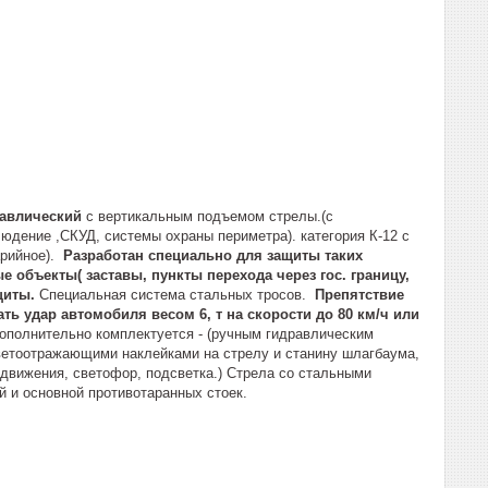
равлический
с вертикальным подъемом стрелы.(с
дение ,СКУД, системы охраны периметра). категория К-12 с
арийное).
Разработан специально для защиты таких
 объекты( заставы, пункты перехода через гос. границу,
щиты.
Специальная система стальных тросов.
Препятствие
ь удар автомобиля весом 6, т на скорости до 80 км/ч или
дополнительно комплектуется - (ручным гидравлическим
светоотражающими наклейками на стрелу и станину шлагбаума,
 движения, светофор, подсветка.) Стрела со стальными
й и основной противотаранных стоек.