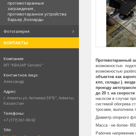
противотаранные
заграждения ,
противотаранное устройства
барьер ,болларды
Фотогалерея
КОНТАКТЫ
Противотаранный шл
ИП "КВАЗАР Servies"
возможностью подклю
возможностью разбло
объектов как аэропо
Александр
кпп, склады ). вез
проезду автотрансп
до 20 т. на скорости
г. Алматы ул. Акпаева 59"Б", Алматы,
насосом в случае пр
Казахстан
системой обогрева ст
тросами, выполнена 
Диаметр опорного фл
+7 (777) 361-99-92
Масса - не более- 850
Рабочее напряжение (В