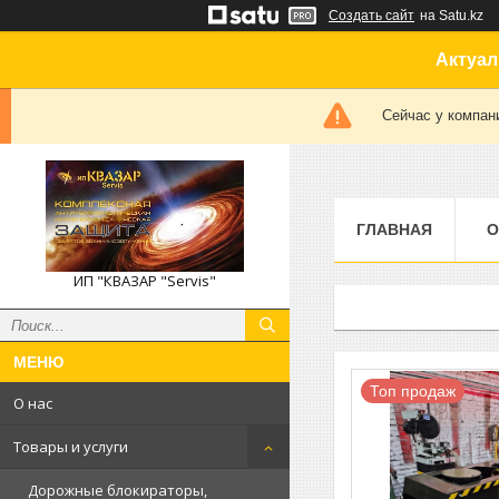
Создать сайт
на Satu.kz
Актуал
Сейчас у компан
ГЛАВНАЯ
О
ИП "КВАЗАР "Servis"
Топ продаж
О нас
Товары и услуги
Дорожные блокираторы,