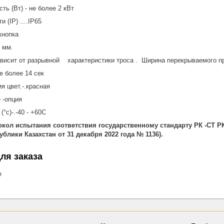
ь (Вт) - не более 2 кВт
 (IP) ....IP65
кнопка
 мм.
ависит от разрывной характеристики троса . Ширина перекрываемого пр
е более 14 сек
я цвет.-.красная
 -опция
°c)-.-40 - +60С
ол испытания соответствия государственному стандарту РК -СТ РК 
блики Казахстан от 31 декабря 2022 года № 1136).
ля заказа
е