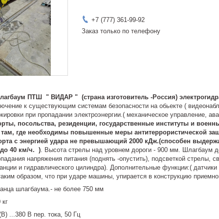
+7 (777) 361-99-92
Заказ только по телефону
агбаум ПТШ " ВИДАР " (страна изготовитель -Россия) электрогид
чение к существующим системам безопасности на обьекте ( видеонаблю
кировки при пропадании электроэнергии.( механическое управление, ав
рты, посольства, резиденции, государственные институты и военные
де там, где необходимы повышенные меры антитеррористической за
орта с энергией удара не превышающий 2000 кДж.(способен выдержат
 до 40 км/ч. )
. Высота стрелы над уровнем дороги - 900 мм. Шлагбаум 
опадания напряжения питания (поднять -опустить), подсветкой стрелы, 
анции и гидравлического цилиндра). Дополнительные функции:( датчики
таким образом, что при ударе машины, упирается в конструкцию приемно
анца шлагбаума.- не более 750 мм
 кг
) ...380 В пер. тока, 50 Гц