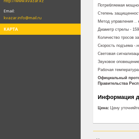
http://www.kvazar.kz
Потребляемая мощност
Степень защищенности
kvazar.info@mail.ru
Метод управления .. 
КАРТА
Диаметр стрелы - 159
Количество тросов з
Скорость подъема -.н
Световая сигнализаци
Звуковое оповещение
Рабочая температура (
Официальный проток
Правительства Респу
Информация д
Цена:
Цену уточняйт