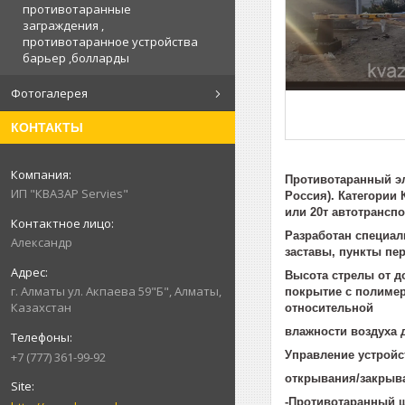
противотаранные
заграждения ,
противотаранное устройства
барьер ,болларды
Фотогалерея
КОНТАКТЫ
Противотаранный эл
ИП "КВАЗАР Servies"
Россия). Категории 
или 20т автотранспо
Разработан специал
Александр
заставы, пункты пе
Высота стрелы от д
г. Алматы ул. Акпаева 59"Б", Алматы,
покрытие с полимер
Казахстан
относительной
влажности воздуха 
Управление устройс
+7 (777) 361-99-92
открывания/закрыван
-Противотаранный ш