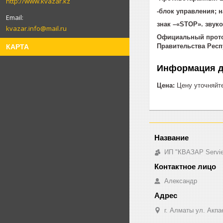
http://www.kvazar.kz
-блок управления; 
знак –«STOP». звук
kvazar.info@mail.ru
Официальный проток
Правительства Респу
КАРТА
Информация д
Цена:
Цену уточняйт
ИП "КВАЗАР Servi
Александр
г. Алматы ул. Акпа