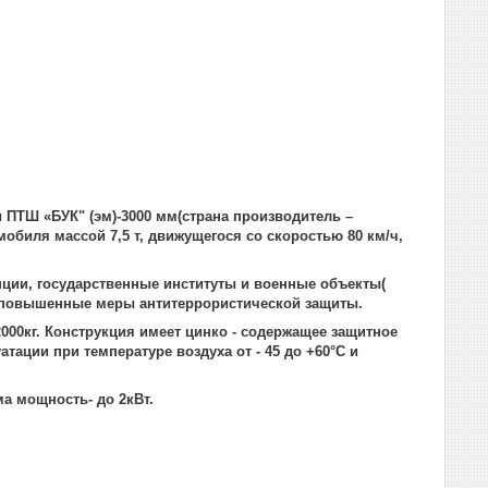
ПТШ «БУК" (эм)-3000 мм(страна производитель –
мобиля массой 7,5 т, движущегося со скоростью 80 км/ч,
нции, государственные институты и военные объекты(
имы повышенные меры антитеррористической защиты.
000кг. Конструкция имеет цинко - содержащее защитное
ации при температуре воздуха от - 45 до +60°С и
а мощность- до 2кВт.