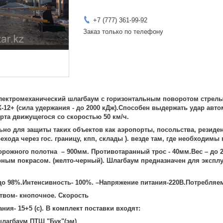
+7 (777) 361-99-92
Заказ только по телефону
ектромеханический шлагбаум с горизонтальным поворотом стрелы 
К-12+ (сила удержания - до 2000 кДж).Способен выдержать удар авто
рта движущегося со скоростью 50 км/ч.
ьно для защиты таких объектов как аэропорты, посольства, резиде
рехода через гос. границу, кпп, склады ). везде там, где необход
орожного полотна – 900мм. Противотаранный трос - 40мм.Вес – до 2
ным покрасом. (желто-черный). Шлагбаум предназначен для эксплуат
до 98%.Интенсивность- 100%. –Напряжение питания-220В.Потребляем
твом- кнопочное. Скорость
ия- 15+5 (с). В комплект поставки входят:
лагбаум ПТШ "Бук"(эм)