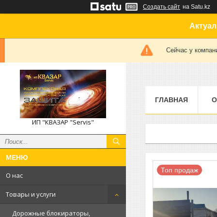
Создать сайт
на Satu.kz
Актуал
Сейчас у компан
ГЛАВНАЯ
О
ИП "КВАЗАР "Servis"
Топ продаж
О нас
Товары и услуги
Дорожные блокираторы,