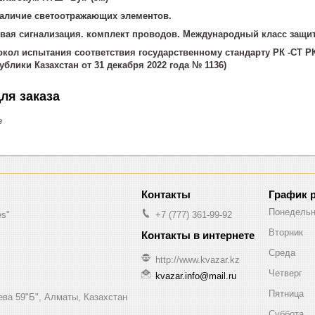
наличие светоотражающих элементов.
овая сигнализация. комплект проводов. Международный класс защит
ол испытания соответствия государственному стандарту РК -СТ РК 
блики Казахстан от 31 декабря 2022 года № 1136)
ля заказа
е
График 
Понедельн
es"
+7 (777) 361-99-92
Вторник
Среда
http://www.kvazar.kz
Четверг
kvazar.info@mail.ru
Пятница
ева 59"Б", Алматы, Казахстан
Суббота