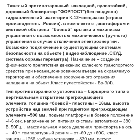
Тяжелый противотаранный накладной, пулестойкий,
дорожный блокиратор "ФОРПОСТ"(без пандусов)
гидравлический .категория К-12+спец.заказ (страна
производитель -Россия). в комплекте с ,светофором и
системой обогрева "боевой" крышки и механизма
управления с возможностью механического (ручного)
управления в случае отключения электроэнергии .
Возможно подключение к существующим системам
безопасности на обьекте ( видеонаблюдение ,СКУД,
система охраны периметра).
Назначение – создание
физического препятствия движению колесного транспортного
средства при несанкционированном въезде на охраняемую
территорию и обеспечение вооруженного отражения
нападения на обьект..Класс пулестойкости - Бр-3(4).
Тип противотаранного устройства – барьерного типа с
вертикальным открытием преграждающего
элемента
.
толщина «боевой» пластины – 16мм, высота
устройства над землей при поднятом преграждающем
элементе –500 мм
, подьем платформы в боевое положение
-4-6 сек, напряжение эл. питания системы автоматики – 380
В, 50Гц, , максимальная масса давления транспорта на ось
– 40 т, температурный режим – от -60 до +60С, класс
защиты – IP66,глубина установки – 330 мм .ресурс