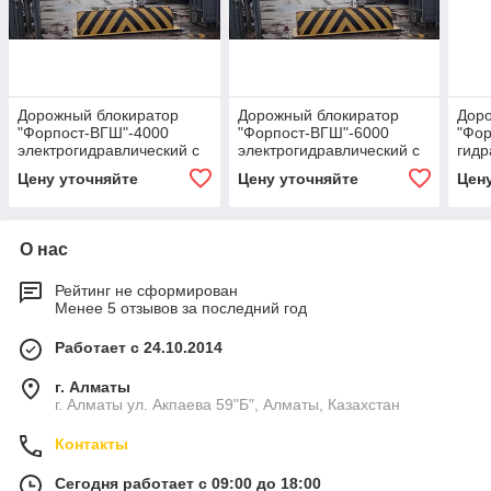
Дорожный блокиратор
Дорожный блокиратор
Дор
"Форпост-ВГШ"-4000
"Форпост-ВГШ"-6000
"Фор
электрогидравлический с
электрогидравлический с
гидр
защитной шторкой.
защитной
защи
Цену уточняйте
Цену уточняйте
Цен
толщина "боевой"
штрокой.толщина"боевой"
толщ
крышки16 мм. категория
крышки 16 мм. категория
16мм
К-12+(РФ)
К-12+(РФ)
(ст)
О нас
Рейтинг не сформирован
Менее 5 отзывов за последний год
Работает с 24.10.2014
г. Алматы
г. Алматы ул. Акпаева 59"Б", Алматы, Казахстан
Контакты
Сегодня работает с 09:00 до 18:00