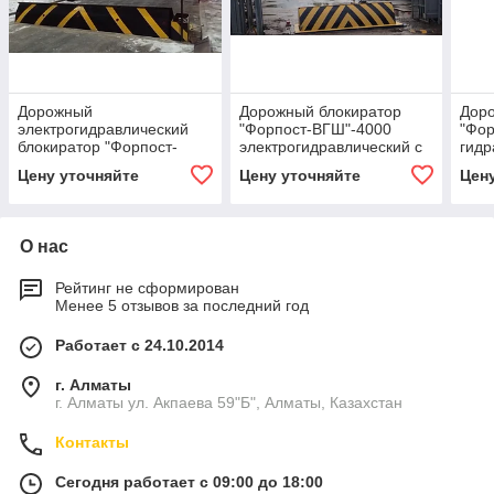
Дорожный
Дорожный блокиратор
Дор
электрогидравлический
"Форпост-ВГШ"-4000
"Фор
блокиратор "Форпост-
электрогидравлический с
гидр
ВГШ"-6000 с защитной
защитной шторкой.
защи
Цену уточняйте
Цену уточняйте
Цен
шторкой. высота подьема
толщина "боевой"
толщ
750мм. толщина"боевой"
крышки16 мм. категория
14 м
крышки 16мм
К-12+(РФ)
(РФ)
О нас
Рейтинг не сформирован
Менее 5 отзывов за последний год
Работает с 24.10.2014
г. Алматы
г. Алматы ул. Акпаева 59"Б", Алматы, Казахстан
Контакты
Сегодня работает с 09:00 до 18:00