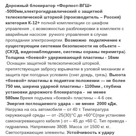
Дорожный блокиратор «Форпост-ВГШ»
-5000мм,электрогидравлический с защитной
телескопической шторкой (производитель – Россия)
категория К-12+
полной комплектации со шкафом
управления , с возможностью разблокировки в комплекте с
аварийным насосом ручного управления в случае
пропадании электроэнергии.
Возможно подключение к
существующим системам безопасности на обьекте –
(СКУД, видеонаблюдение, системы охраны периметра
).
Толщина «боевой» удерживающей пластины - 16мм
Оснащен защитной телескопической шторкой,
препятствующая забросу взрывчатки в узловой механизм и
защита при погодных условиях (снег дождь, грязь).
Высота
«боевой» пластины в поднятом положении ― не более
750 мм, ширина ударной пластины - 1100мм , глубина
установки дорожного блокиратора - не менее
580мм
.Время подъема «боевой» пластины – 4-6 сек.
Энергия поглощаемого удара – не менее 2000 кДж.
Нагрузка на ось автомобиля – от 40 т. Температура
окружающей среды ― от -25(30)°С до +60°С(при установке
самонагревающего кабеля ) от – 45 до +60 С. Тип привода -
гидравлика. Напряжение 380В. Масса :от 1500 кг. кг..
Светоотражающие элементы.
Устойчивость к удару