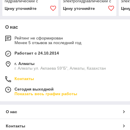
гидравлический с
электрогидравлический с
элек
защитной шторкой .
защитной шторкой.
защ
Цену уточняйте
Цену уточняйте
Цен
толщина "боевой" крышки
толщина "боевой"
штро
20мм категория К-12+
крышки16 мм. категория
крыш
(РФ)
К-12+(РФ)
К-12
О нас
Рейтинг не сформирован
Менее 5 отзывов за последний год
Работает с 24.10.2014
г. Алматы
г. Алматы ул. Акпаева 59"Б", Алматы, Казахстан
Контакты
Сегодня выходной
Показать весь график работы
О нас
Контакты