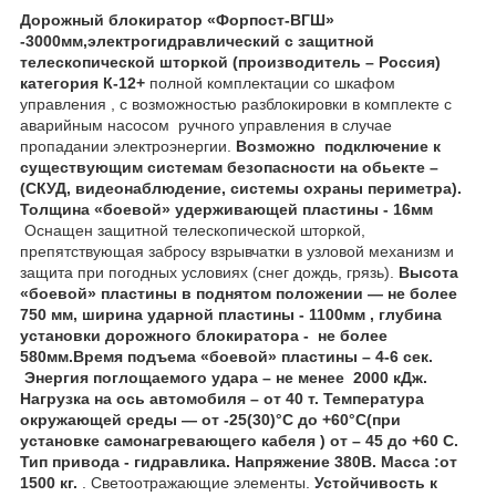
Дорожный блокиратор «Форпост-ВГШ»
-3000мм,электрогидравлический с защитной
телескопической шторкой (производитель – Россия)
категория К-12+
полной комплектации со шкафом
управления , с возможностью разблокировки в комплекте с
аварийным насосом ручного управления в случае
пропадании электроэнергии.
Возможно подключение к
существующим системам безопасности на обьекте –
(СКУД, видеонаблюдение, системы охраны периметра).
Толщина «боевой» удерживающей пластины - 16мм
Оснащен защитной телескопической шторкой,
препятствующая забросу взрывчатки в узловой механизм и
защита при погодных условиях (снег дождь, грязь).
Высота
«боевой» пластины в поднятом положении ― не более
750 мм, ширина ударной пластины - 1100мм , глубина
установки дорожного блокиратора - не более
580мм.Время подъема «боевой» пластины – 4-6 сек.
Энергия поглощаемого удара – не менее 2000 кДж.
Нагрузка на ось автомобиля – от 40 т. Температура
окружающей среды ― от -25(30)°С до +60°С(при
установке самонагревающего кабеля ) от – 45 до +60 С.
Тип привода - гидравлика. Напряжение 380В. Масса :от
1500 кг.
. Светоотражающие элементы.
Устойчивость к